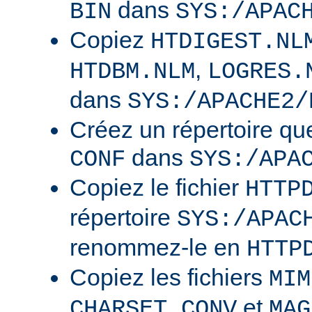
dans
BIN
SYS:/APAC
Copiez
HTDIGEST.NL
,
HTDBM.NLM
LOGRES.
dans
SYS:/APACHE2/
Créez un répertoire qu
dans
CONF
SYS:/APA
Copiez le fichier
HTTP
répertoire
SYS:/APAC
renommez-le en
HTTP
Copiez les fichiers
MIM
et
CHARSET.CONV
MAG