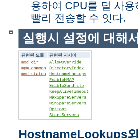
용하여 CPU를 덜 사용
빨리 전송할 수 잇다.
실행시 설정에 대해
관련된 모듈
관련된 지시어
mod_dir
AllowOverride
mpm_common
DirectoryIndex
mod_status
HostnameLookups
EnableMMAP
EnableSendfile
KeepAliveTimeout
MaxSpareServers
MinSpareServers
Options
StartServers
HostnameLookups