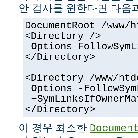
안 검사를 원한다면 다음과
DocumentRoot /www/h
<Directory />
Options FollowSymL
</Directory>
<Directory /www/htd
Options -FollowSym
+SymLinksIfOwnerMa
</Directory>
이 경우 최소한
Documen