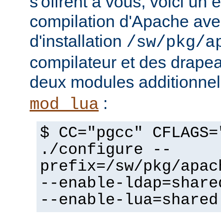
s'offrent à vous, voici un
compilation d'Apache avec
d'installation
/sw/pkg/a
compilateur et des drapeau
deux modules additionne
:
mod_lua
$ CC="pgcc" CFLAGS=
./configure --
prefix=/sw/pkg/apac
--enable-ldap=share
--enable-lua=shared