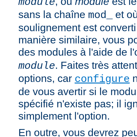
, où
module
est l
module
sans la chaîne
et où
mod_
soulignement est converti 
manière similaire, vous p
des modules à l'aide de l
. Faites très atten
module
options, car
n
configure
de vous avertir si le mod
spécifié n'existe pas; il ig
simplement l'option.
En outre, vous devrez peut