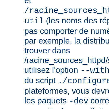
et
/racine_sources_h
(les noms des rép
util
pas comporter de numé
par exemple, la distrib
trouver dans
/racine_sources_httpd/sr
utilisez l'option
--wit
du script
./configur
plateformes, vous devre
les paquets
corre
-dev