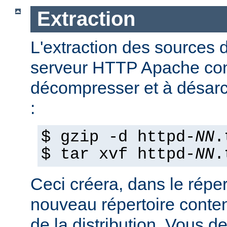
Extraction
L'extraction des sources d
serveur HTTP Apache con
décompresser et à désarch
:
$ gzip -d httpd-
NN
.
$ tar xvf httpd-
NN
.
Ceci créera, dans le réper
nouveau répertoire conte
de la distribution. Vous d