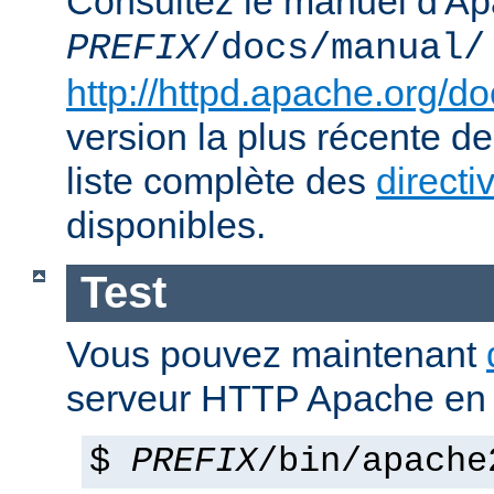
Consultez le manuel d'Ap
PREFIX
/docs/manual/
http://httpd.apache.org/do
version la plus récente de
liste complète des
directi
disponibles.
Test
Vous pouvez maintenant
serveur HTTP Apache en 
$
PREFIX
/bin/apache