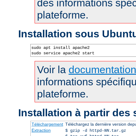
des informations spéc
plateforme.
Installation sous Ubunt
sudo apt install apache2

sudo service apache2 start
Voir la
documentatio
informations spécifiq
plateforme.
Installation à partir des
Téléchargement
Téléchargez la dernière version dep
Extraction
$ gzip -d httpd-
NN
.tar.gz