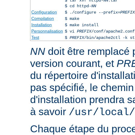
$ tar xvf httpd-
NN
.tar
$ cd httpd-
NN
Configuration
$ ./configure --prefix=
PREFIX
Compilation
$ make
Installation
$ make install
Personnalisation
$ vi
PREFIX
/conf/apache2.conf
Test
$
PREFIX
/bin/apache2ctl -k st
NN
doit être remplacé 
version courant, et
PR
du répertoire d'installa
pas spécifié, le chemin
d'installation prendra s
à savoir
/usr/local/
Chaque étape du proce