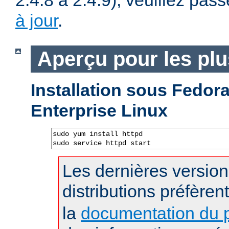
2.4.8 à 2.4.9), veuillez pass
à jour
.
Aperçu pour les pl
Installation sous Fedo
Enterprise Linux
sudo yum install httpd

sudo service httpd start
Les dernières versio
distributions préfèren
la
documentation du p