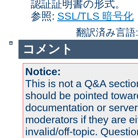
認証証明書の形式。
参照:
SSL/TLS 暗号化
翻訳済み言語
コメント
Notice:
This is not a Q&A sect
should be pointed towar
documentation or serve
moderators if they are 
invalid/off-topic. Quest