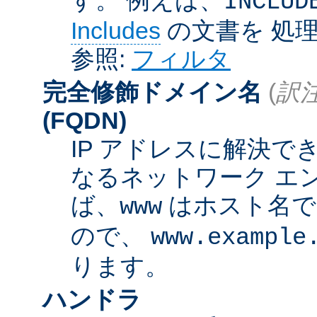
INCLUD
Includes
の文書を 処
参照:
フィルタ
完全修飾ドメイン名
(
訳注
(FQDN)
IP アドレスに解決
なるネットワーク エ
ば、
はホスト名
www
ので、
www.example
ります。
ハンドラ