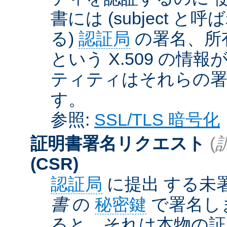
書には (subject と呼
る)
認証局
の署名、所
という X.509 の
ティティはそれらの署
す。
参照:
SSL/TLS 暗号化
証明書署名リクエスト
(
(CSR)
認証局
に提出 する未
書
の
秘密鍵
で署名しま
ると、それは本物の証