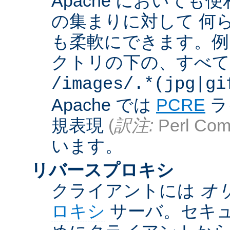
Apache において
の集まりに対して 何
も柔軟にできます。例えば
クトリの下の、すべての .g
/images/.*(jpg|gi
Apache では
PCRE
ラ
規表現
(
訳注:
Perl Comp
います。
リバースプロキシ
クライアントには
オ
ロキシ
サーバ。セキュ