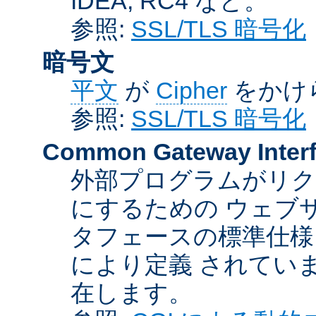
IDEA, RC4 など。
参照:
SSL/TLS 暗号化
暗号文
平文
が
Cipher
をかけ
参照:
SSL/TLS 暗号化
Common Gateway Inter
外部プログラムがリ
にするための ウェブ
タフェースの標準仕様
により定義 されてい
在します。