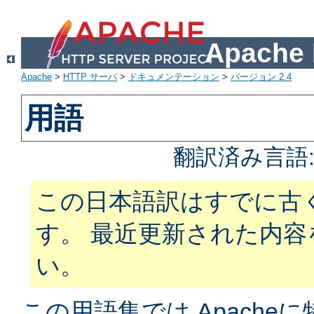
Apach
Apache
>
HTTP サーバ
>
ドキュメンテーション
>
バージョン 2.4
用語
翻訳済み言語
この日本語訳はすでに古
す。 最近更新された内
い。
この用語集では Apach