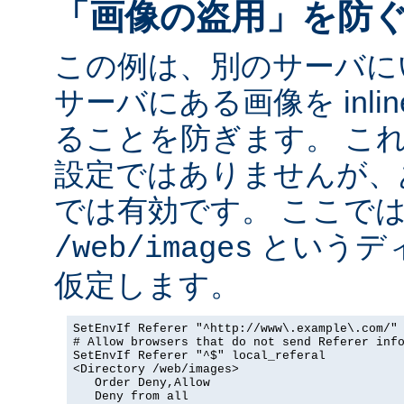
「画像の盗用」を防
この例は、別のサーバに
サーバにある画像を inli
ることを防ぎます。 こ
設定ではありませんが、
では有効です。 ここで
というデ
/web/images
仮定します。
SetEnvIf Referer "^http://www\.example\.com/" 
# Allow browsers that do not send Referer info
SetEnvIf Referer "^$" local_referal

<Directory /web/images>

   Order Deny,Allow

   Deny from all
