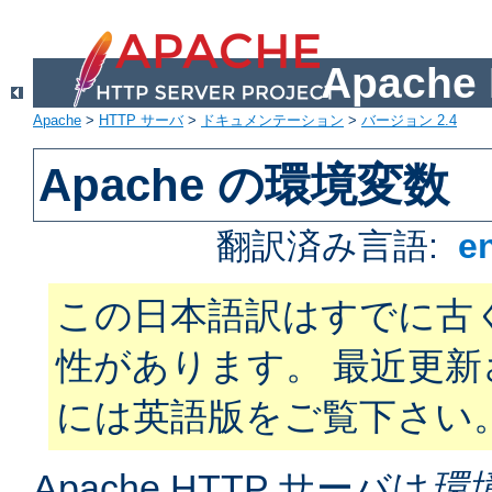
Apach
Apache
>
HTTP サーバ
>
ドキュメンテーション
>
バージョン 2.4
Apache の環境変数
翻訳済み言語:
e
この日本語訳はすでに古
性があります。 最近更
には英語版をご覧下さい
Apache HTTP サーバは
環