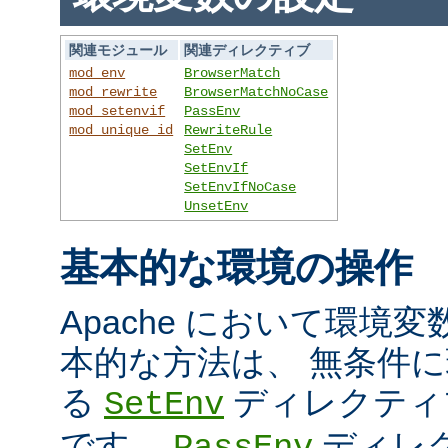
関連モジュール
関連ディレクティブ
mod_env
BrowserMatch
mod_rewrite
BrowserMatchNoCase
mod_setenvif
PassEnv
mod_unique_id
RewriteRule
SetEnv
SetEnvIf
SetEnvIfNoCase
UnsetEnv
基本的な環境の操作
Apache において環境
本的な方法は、 無条件
る
ディレクティ
SetEnv
です。
ディレ
PassEnv