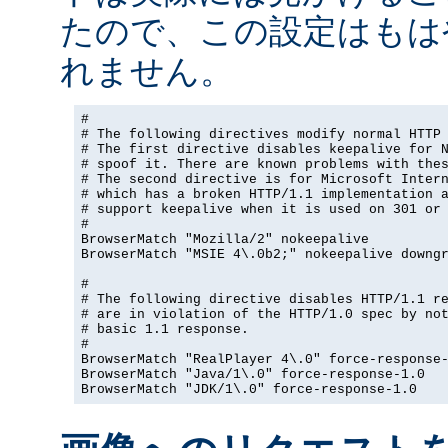
たので、この設定はもは
れません。
#

# The following directives modify normal HTTP 
# The first directive disables keepalive for N
# spoof it. There are known problems with thes
# The second directive is for Microsoft Intern
# which has a broken HTTP/1.1 implementation a
# support keepalive when it is used on 301 or 
#

BrowserMatch "Mozilla/2" nokeepalive

BrowserMatch "MSIE 4\.0b2;" nokeepalive downgr
#

# The following directive disables HTTP/1.1 re
# are in violation of the HTTP/1.0 spec by not
# basic 1.1 response.

#

BrowserMatch "RealPlayer 4\.0" force-response-
BrowserMatch "Java/1\.0" force-response-1.0

BrowserMatch "JDK/1\.0" force-response-1.0