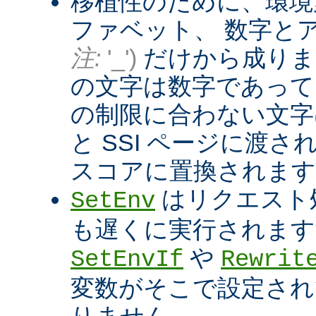
移植性のために、環境
ファベット、 数字と
注:
'_')
だけから成りま
の文字は数字であって
の制限に合わない文字は
と SSI ページに渡
スコアに置換されます
はリクエスト
SetEnv
も遅くに実行されます
や
SetEnvIf
Rewrit
変数がそこで設定され
りません。