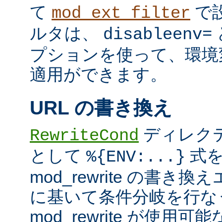
て
で
mod_ext_filter
ルタは、
disableenv=
プションを使って、環境
適用ができます。
URL の書き換え
ディレク
RewriteCond
として
式を
%{ENV:...}
mod_rewrite の書
に基いて条件分岐を行な
mod_rewrite が使用