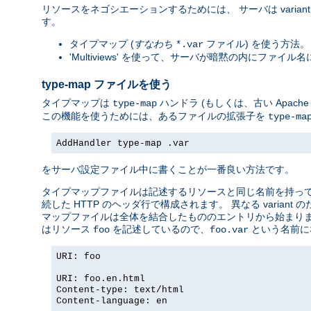
リソースをネゴシエーションするためには、 サーバは vari
す。
タイプマップ (
すなわち
ファイル) を使う方法。 
*.var
'Multiviews' を使って、サーバが暗黙の内にファ
type-map ファイルを使う
タイプマップは
ハンドラ (もしくは、古い Apac
type-map
この機能を使うためには、あるファイルの拡張子を
type-ma
AddHandler type-map .var
をサーバ設定ファイル中に書くことが一番良い方法です。
タイプマップファイルは記述するリソースと同じ名前を持っていて
続した HTTP のヘッダ行で構成されます。 異なる vari
マップファイルは全体を結合したもののエントリから始まりま
はリソース
を記述しているので、
という名前に
foo
foo.var
URI: foo
URI: foo.en.html
Content-type: text/html
Content-language: en