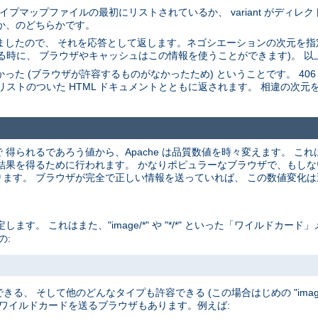
。 タイプマップファイルの最初にリストされているか、 variant がディ
たか、のどちらかです。
選びましたので、 それを応答として返します。ネゴシエーションの次元を指定
る時に、 ブラウザやキャッシュはこの情報を使うことができます)。 以
た (ブラウザが許容するものがなかったため) ということです。 406 ステータス
riant のリストのついた HTML ドキュメントとともに返されます。 相違の次元
釈で 得られるであろう値から、Apache は品質数値を時々変えます。 
を得るために行われます。 かなりポピュラーなブラウザで、もしないと間違
ます。 ブラウザが完全で正しい情報を送っていれば、 この数値変化
。 これはまた、"image/*" や "*/*" といった「ワイルドカー
の:
きる、 そして他のどんなタイプも許容できる (この場合はじめの "image
 ワイルドカードを送るブラウザもあります。例えば: