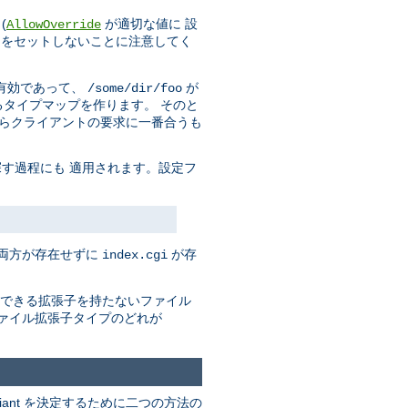
(
が適切な値に 設
AllowOverride
をセットしないことに注意してく
有効であって、
が
/some/dir/foo
タイプマップを作ります。 そのと
からクライアントの要求に一番合うも
す過程にも 適用されます。設定フ
の両方が存在せずに
が存
index.cgi
できる拡張子を持たないファイル
ァイル拡張子タイプのどれが
riant を決定するために二つの方法の