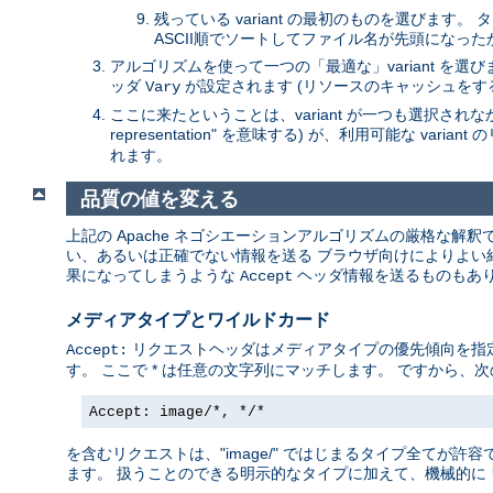
残っている variant の最初のものを選びます
ASCII順でソートしてファイル名が先頭になっ
アルゴリズムを使って一つの「最適な」variant を
ッダ
が設定されます (リソースのキャッシュをす
Vary
ここに来たということは、variant が一つも選択されなかっ
representation" を意味する) が、利用可能な va
れます。
品質の値を変える
上記の Apache ネゴシエーションアルゴリズムの厳格な解
い、あるいは正確でない情報を送る ブラウザ向けによりよい結果
果になってしまうような
ヘッダ情報を送るものもあり
Accept
メディアタイプとワイルドカード
リクエストヘッダはメディアタイプの優先傾向を指定します
Accept:
す。 ここで * は任意の文字列にマッチします。 ですから、次
Accept: image/*, */*
を含むリクエストは、"image/" ではじまるタイプ全てが許容で
ます。 扱うことのできる明示的なタイプに加えて、機械的に