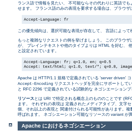
ランス語で情報を見たい、 不可能ならその代わりに英語でも
せます。 フランス語のみの表現を要求する場合は、ブラウザ
Accept-Language: fr
この優先傾向は、選択可能な表現が存在して、 言語によって
もっと複雑なリクエストの例を挙げましょう。 このブラウザ
が、 プレインテキストや他のタイプよりは HTML を好む、 
と設定されています。
Accept-Language: fr; q=1.0, en; q=0.5
Accept: text/html; q=1.0, text/*; q=0.8, imag
Apache は HTTP/1.1 規格で定義されている 'server 
リクエストヘッダを完全にサポートしています。A
Accept-Encoding
と RFC 2296 で定義されている試験的な ネゴシエーションプロトコ
リソース
とは URI で特定される概念上のもののことです (RFC
ます。 それぞれの表現は 定義されたメディアタイプ、文字セ
個、それ以上の表現と 関連付けられる可能性があります。複
呼ばれます。 ネゴシエーション可能なリソースの variant
Apache におけるネゴシエーション