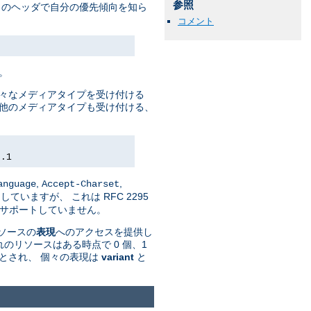
参照
トのヘッダで自分の優先傾向を知ら
コメント
。
様々なメディアタイプを受け付ける
して 他のメディアタイプも受け付ける、
0.1
,
,
anguage
Accept-Charset
していますが、 これは RFC 2295
n' はサポートしていません。
リソースの
表現
へのアクセスを提供し
のリソースはある時点で 0 個、1
とされ、 個々の表現は
variant
と