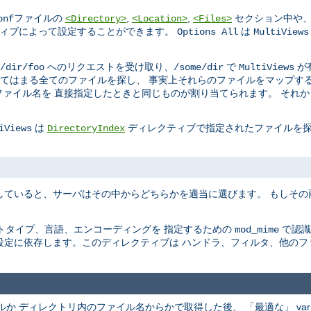
ファイルの
,
,
セクション中や、
onf
<Directory>
<Location>
<Files>
ィブによって設定することができます。
は
Options All
MultiViews
へのリクエストを受け取り、
で
が
/dir/foo
/some/dir
MultiViews
てはまる全てのファイルを探し、 事実上それらのファイルをマップする
ァイル名を 直接指定したときと同じものが割り当てられます。 それ
は
ディレクティブで指定されたファイルを探
iViews
DirectoryIndex
していると、サーバはその中からどちらかを適当に選びます。 もしそ
トタイプ、言語、エンコーディングを 指定するための
で認識
mod_mime
設定に依存します。このディレクティブは ハンドラ、フィルタ、他のフ
ファイルか ディレクトリ内のファイル名からかで取得した後、 「最適な」 va