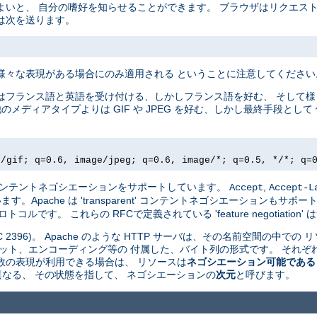
よいと、 自分の嗜好を知らせることができます。 ブラウザはリクエス
は次を送ります。
様々な表現がある場合にのみ適用される ということに注意してください
はフランス語と英語を受け付ける、しかしフランス語を好む、 そして
他のメディアタイプよりは GIF や JPEG を好む、しかし最終手段と
e/gif; q=0.6, image/jpeg; q=0.6, image/*; q=0.5, */*; q=
driven' コンテントネゴシエーションをサポートしています。
,
Accept
Accept-L
pache は 'transparent' コンテントネゴシエーションもサポート
ルです。 これらの RFCで定義されている 'feature negotiatio
 2396)。 Apache のような HTTP サーバは、その名前空間の中での 
ット、エンコーディング等の 付属した、バイト列の形式です。 それぞれ
数の表現が利用できる場合は、 リソースは
ネゴシエーション可能である
 が異なる、 その状態を指して、 ネゴシエーションの
次元
と呼びます。