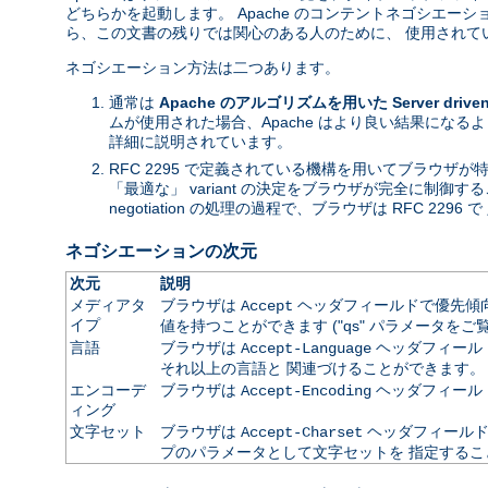
どちらかを起動します。 Apache のコンテントネゴシエ
ら、この文書の残りでは関心のある人のために、 使用されて
ネゴシエーション方法は二つあります。
通常は
Apache のアルゴリズムを用いた Server driven n
ムが使用された場合、Apache はより良い結果になる
詳細に説明されています。
RFC 2295 で定義されている機構を用いてブラウザ
「最適な」 variant の決定をブラウザが完全に制御す
negotiation の処理の過程で、ブラウザは RFC 2296 で 
ネゴシエーションの次元
次元
説明
メディアタ
ブラウザは
ヘッダフィールドで優先傾向を
Accept
イプ
値を持つことができます ("qs" パラメータをご
言語
ブラウザは
ヘッダフィールドで
Accept-Language
それ以上の言語と 関連づけることができます。
エンコーデ
ブラウザは
ヘッダフィール
Accept-Encoding
ィング
文字セット
ブラウザは
ヘッダフィールドで
Accept-Charset
プのパラメータとして文字セットを 指定するこ