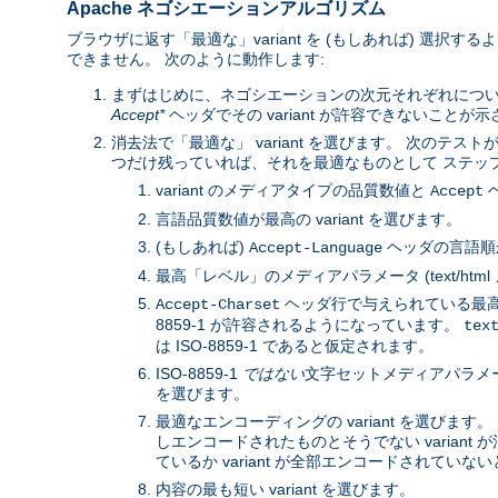
Apache ネゴシエーションアルゴリズム
ブラウザに返す「最適な」variant を (もしあれば) 選択
できません。 次のように動作します:
まずはじめに、ネゴシエーションの次元それぞれにつ
Accept*
ヘッダでその variant が許容できないことが
消去法で「最適な」 variant を選びます。 次のテストが
つだけ残っていれば、それを最適なものとして ステップ 3
variant のメディアタイプの品質数値と
ヘ
Accept
言語品質数値が最高の variant を選びます。
(もしあれば)
ヘッダの言語順か
Accept-Language
最高「レベル」のメディアパラメータ (text/htm
ヘッダ行で与えられている最高の
Accept-Charset
8859-1 が許容されるようになっています。
tex
は ISO-8859-1 であると仮定されます。
ISO-8859-1
ではない
文字セットメディアパラメータと
を選びます。
最適なエンコーディングの variant を選びます。 
しエンコードされたものとそうでない variant が
ているか variant が全部エンコードされていないと
内容の最も短い variant を選びます。