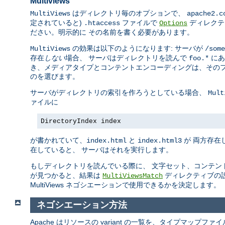
Multiviews
はディレクトリ毎のオプションで、
MultiViews
apache2.c
定されていると)
ファイルで
ディレクテ
.htaccess
Options
ださい。明示的に その名前を書く必要があります。
の効果は以下のようになります: サーバが
MultiViews
/some
存在
しない
場合、 サーバはディレクトリを読んで
にあ
foo.*
き、メディアタイプとコンテントエンコーディングは、そのフ
のを選びます。
サーバがディレクトリの索引を作ろうとしている場合、
Mult
ァイルに
DirectoryIndex index
が書かれていて、
と
が 両方存在
index.html
index.html3
在していると、 サーバはそれを実行します。
もしディレクトリを読んでいる際に、 文字セット、コンテン
が見つかると、結果は
ディレクティブの
MultiViewsMatch
MultiViews ネゴシエーションで使用できるかを決定します。
ネゴシエーション方法
Apache はリソースの variant の一覧を、タイプマップ