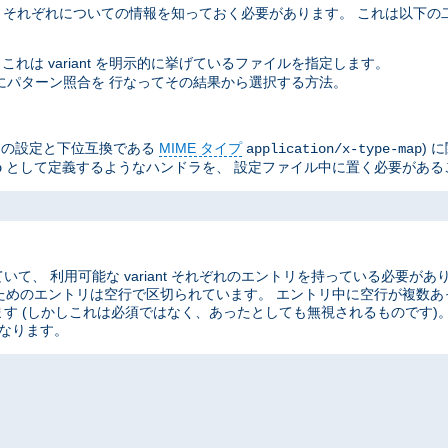
ant それぞれについての情報を知っておく必要があります。 これは以下
これは variant を明示的に挙げているファイルを指定します。
イル名にパターン照合を 行なってその結果から選択する方法。
he の設定と下位互換である
MIME タイプ
) 
application/x-type-map
として定義するようなハンドラを、 設定ファイル中に置く必要がある
p
、 利用可能な variant それぞれのエントリを持っている必要があ
ant のためのエントリは空行で区切られています。 エントリ中に空行が複
す (しかしこれは必須ではなく、あったとしても無視されるものです)
なります。