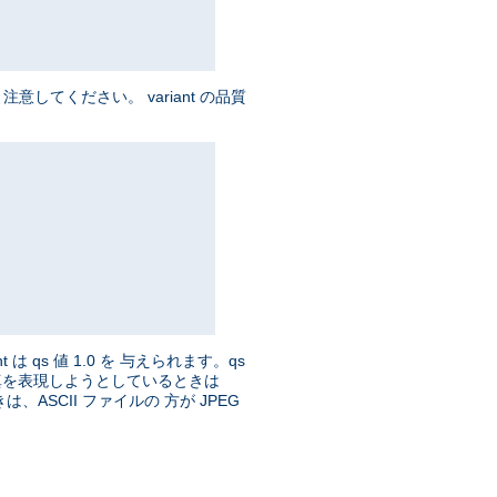
してください。 variant の品質
t は qs 値 1.0 を 与えられます。qs
、写真を表現しようとしているときは
ASCII ファイルの 方が JPEG