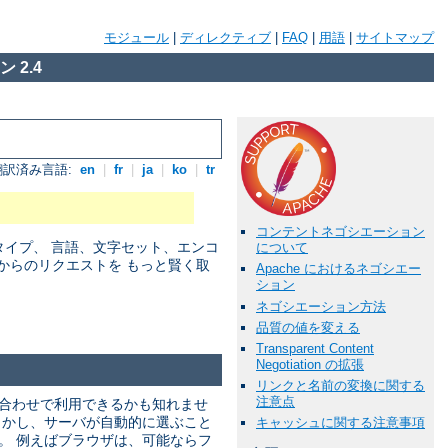
モジュール
|
ディレクティブ
|
FAQ
|
用語
|
サイトマップ
 2.4
翻訳済み言語:
en
|
fr
|
ja
|
ko
|
tr
コンテントネゴシエーション
アタイプ、 言語、文字セット、エンコ
について
からのリクエストを もっと賢く取
Apache におけるネゴシエー
ション
ネゴシエーション方法
品質の値を変える
Transparent Content
Negotiation の拡張
リンクと名前の変換に関する
注意点
み合わせで利用できるかも知れませ
しかし、サーバが自動的に選ぶこと
キャッシュに関する注意事項
。 例えばブラウザは、可能ならフ