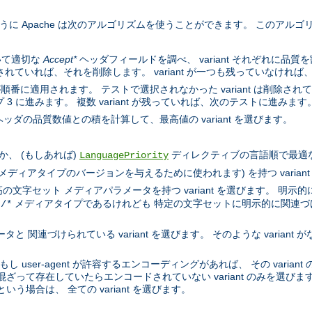
するように Apache は次のアルゴリズムを使うことができます。 このア
いて適切な
Accept*
ヘッダフィールドを調べ、 variant それぞれに品
示されていれば、それを削除します。 variant が一つも残っていなければ
順番に適用されます。 テストで選択されなかった variant は削除されていき
 に進みます。 複数 variant が残っていれば、次のテストに進みます
ッダの品質数値との積を計算して、最高値の variant を選びます。
、 (もしあれば)
ディレクティブの言語順で最適な言語
LanguagePriority
l メディアタイプのバージョンを与えるために使われます) を持つ varian
文字セット メディアパラメータを持つ variant を選びます。 明示的
メディアタイプであるけれども 特定の文字セットに明示的に関連づけられ
t/*
 関連づけられている variant を選びます。 そのような variant が
もし user-agent が許容するエンコーディングがあれば、 その varia
混ざって存在していたらエンコードされていない variant のみを選びます。
いう場合は、 全ての variant を選びます。