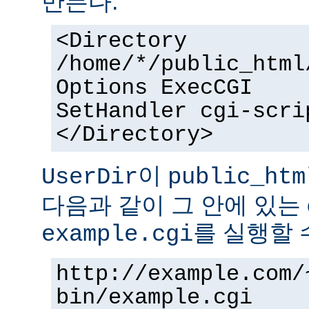
만든다.
<Directory
/home/*/public_html
Options ExecCGI
SetHandler cgi-scri
</Directory>
이
UserDir
public_htm
다음과 같이 그 안에 있는 
를 실행할 
example.cgi
http://example.com/
bin/example.cgi