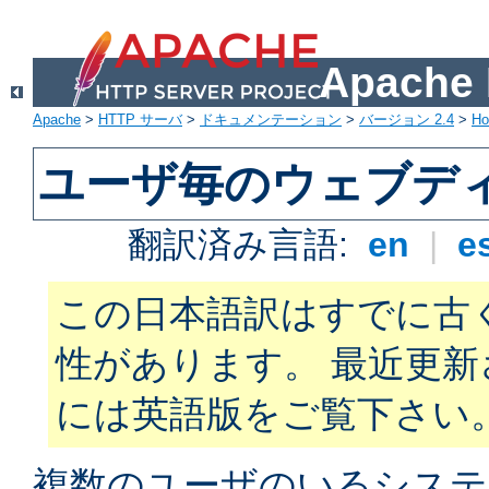
Apach
Apache
>
HTTP サーバ
>
ドキュメンテーション
>
バージョン 2.4
>
H
ユーザ毎のウェブデ
翻訳済み言語:
en
|
e
この日本語訳はすでに古
性があります。 最近更
には英語版をご覧下さい
複数のユーザのいるシステ