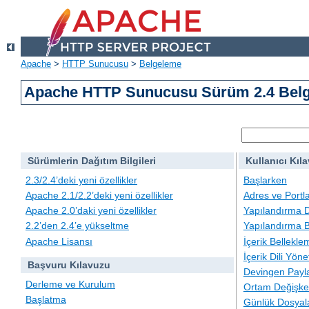
Apache
>
HTTP Sunucusu
>
Belgeleme
Apache HTTP Sunucusu Sürüm 2.4 Belg
Sürümlerin Dağıtım Bilgileri
Kullanıcı Kıl
2.3/2.4’deki yeni özellikler
Başlarken
Apache 2.1/2.2’deki yeni özellikler
Adres ve Portl
Apache 2.0’daki yeni özellikler
Yapılandırma D
2.2’den 2.4’e yükseltme
Yapılandırma B
Apache Lisansı
İçerik Bellekle
İçerik Dili Yöne
Başvuru Kılavuzu
Devingen Payla
Derleme ve Kurulum
Ortam Değişken
Başlatma
Günlük Dosyal