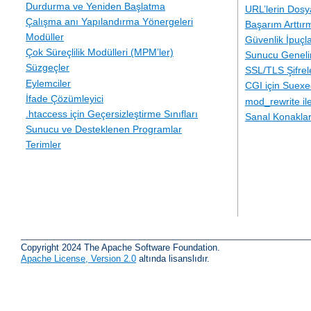
Durdurma ve Yeniden Başlatma
URL’lerin Dosy
Çalışma anı Yapılandırma Yönergeleri
Başarım Arttır
Modüller
Güvenlik İpuçla
Çok Süreçlilik Modülleri (MPM’ler)
Sunucu Geneli
Süzgeçler
SSL/TLS Şifre
Eylemciler
CGI için Suexe
İfade Çözümleyici
mod_rewrite i
.htaccess için Geçersizleştirme Sınıfları
Sanal Konakla
Sunucu ve Desteklenen Programlar
Terimler
Copyright 2024 The Apache Software Foundation.
Apache License, Version 2.0
altında lisanslıdır.